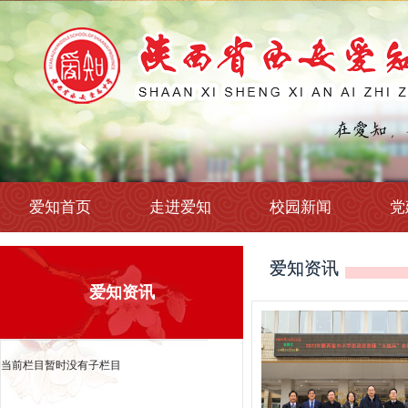
爱知首页
走进爱知
校园新闻
党
爱知资讯
爱知资讯
当前栏目暂时没有子栏目