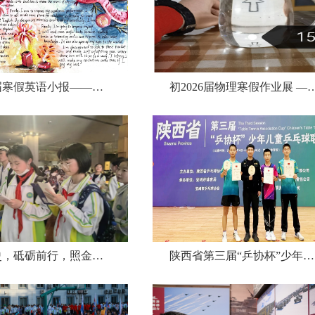
初2026届寒假英语小报——新年新气象，我的新年Resolution！
初2026届物理寒假作业展 ————
铭记历史，砥砺前行，照金精神，薪火相传——初一年级研学活动掠影
陕西省第三届“乒协杯”少年儿童乒乓球联赛喜获佳绩