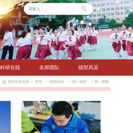
科研在线
名师团队
级部风采
您的当前位置：
首页
>>级部风采
>>初一级部
>>初一图集