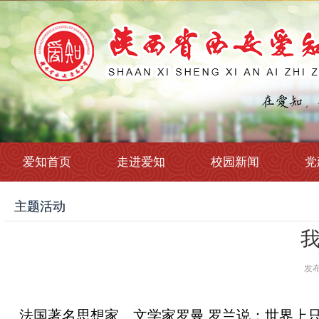
爱知首页
走进爱知
校园新闻
党
主题活动
我
发布时
法国著名思想家、文学家罗曼.罗兰说：世界上